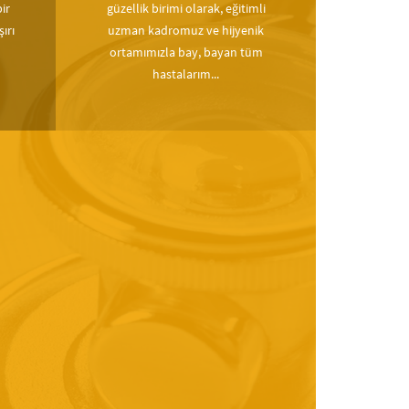
ir
güzellik birimi olarak, eğitimli
ırı
uzman kadromuz ve hijyenik
ortamımızla bay, bayan tüm
hastalarım...