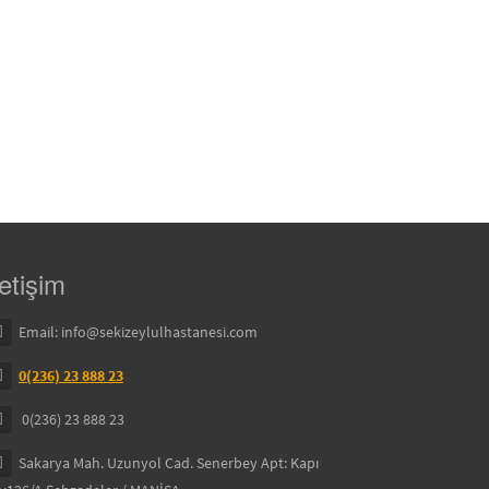
letişim
Email:
info@sekizeylulhastanesi.com
0(236) 23 888 23
0(236) 23 888 23
Sakarya Mah. Uzunyol Cad. Senerbey Apt: Kapı