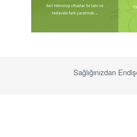
ileri teknoloji cihazlar ile tanı ve
uy
tedavide fark yaratmak ...
Sağlığınızdan Endiş