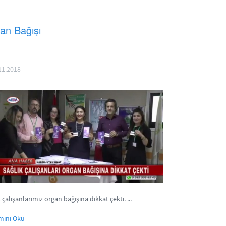
an Bağışı
11.2018
 çalışanlarımız organ bağışına dikkat çekti. ...
mını Oku