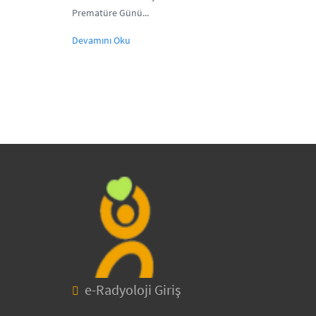
Prematüre Günü...
Devamını Oku
e-Radyoloji Giriş