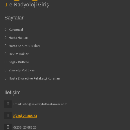
e-Radyoloji Giriş
Sayfalar
Kurumsal
Hasta Hakları
Hasta Sorumlulukları
Hekim Hakları
Sağlık Bülteni
Ziyaretçi Politikası
Hasta Ziyareti ve Refakatçi Kuralları
İletişim
Email:
info@sekizeylulhastanesi.com
0(236) 23 888 23
0(236) 23 888 23