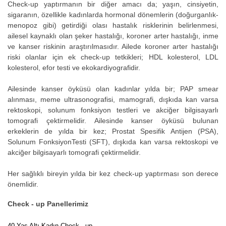
Check-up yaptırmanın bir diğer amacı da; yaşın, cinsiyetin,
sigaranın, özellikle kadınlarda hormonal dönemlerin (doğurganlık-
menopoz gibi) getirdiği olası hastalık risklerinin belirlenmesi,
ailesel kaynaklı olan şeker hastalığı, koroner arter hastalığı, inme
ve kanser riskinin araştırılmasıdır. Ailede koroner arter hastalığı
riski olanlar için ek check-up tetkikleri; HDL kolesterol, LDL
kolesterol, efor testi ve ekokardiyografidir.
Ailesinde kanser öyküsü olan kadınlar yılda bir; PAP smear
alınması, meme ultrasonografisi, mamografi, dışkıda kan varsa
rektoskopi, solunum fonksiyon testleri ve akciğer bilgisayarlı
tomografi çektirmelidir. Ailesinde kanser öyküsü bulunan
erkeklerin de yılda bir kez; Prostat Spesifik Antijen (PSA),
Solunum FonksiyonTesti (SFT), dışkıda kan varsa rektoskopi ve
akciğer bilgisayarlı tomografi çektirmelidir.
Her sağlıklı bireyin yılda bir kez check-up yaptırması son derece
önemlidir.
Check - up Panellerimiz
40 Yaş Altı Kadın Check - up