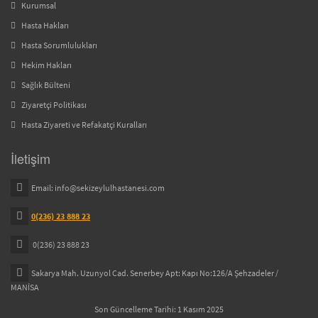
Kurumsal
Hasta Hakları
Hasta Sorumlulukları
Hekim Hakları
Sağlık Bülteni
Ziyaretçi Politikası
Hasta Ziyareti ve Refakatçi Kuralları
İletişim
Email:
info@sekizeylulhastanesi.com
0(236) 23 888 23
0(236) 23 888 23
Sakarya Mah. Uzunyol Cad. Senerbey Apt: Kapı No:126/A Şehzadeler /
MANİSA
Son Güncelleme Tarihi: 1 Kasım 2025