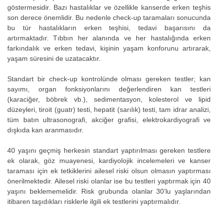
göstermesidir. Bazı hastalıklar ve özellikle kanserde erken teşhis
son derece önemlidir. Bu nedenle check-up taramaları sonucunda
bu tür hastalıkların erken teşhisi, tedavi başarısını da
artırmaktadır. Tıbbın her alanında ve her hastalığında erken
farkındalık ve erken tedavi, kişinin yaşam konforunu artırarak,
yaşam süresini de uzatacaktır.
Standart bir check-up kontrolünde olması gereken testler; kan
sayımı, organ fonksiyonlarını değerlendiren kan testleri
(karaciğer, böbrek vb.), sedimentasyon, kolesterol ve lipid
düzeyleri, tiroit (guatr) testi, hepatit (sarılık) testi, tam idrar analizi,
tüm batın ultrasonografi, akciğer grafisi, elektrokardiyografi ve
dışkıda kan aranmasıdır.
40 yaşını geçmiş herkesin standart yaptırılması gereken testlere
ek olarak, göz muayenesi, kardiyolojik incelemeleri ve kanser
taraması için ek tetkiklerini ailesel riski olsun olmasın yaptırması
önerilmektedir. Ailesel riski olanlar ise bu testleri yaptırmak için 40
yaşını beklememelidir. Risk grubunda olanlar 30’lu yaşlarından
itibaren taşıdıkları risklerle ilgili ek testlerini yaptırmalıdır.